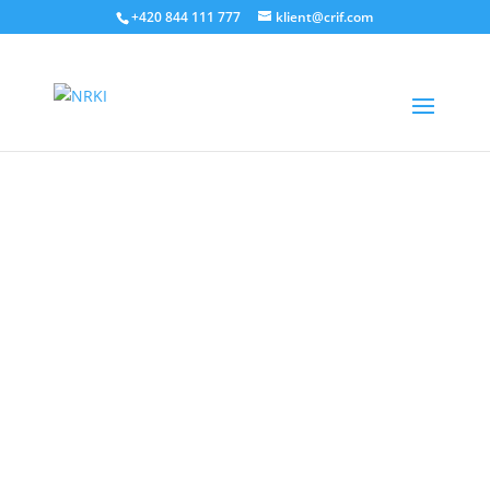
+420 844 111 777
klient@crif.com
Celkové zadlužení obyvatelstva dosáhlo podle
statistik Bankovního a Nebankovního registru
klientských informací na konci třetího čtvrtletí
tohoto roku objemu 3,15 bilionu korun a meziročně
narostlo o 281,7 miliard, tedy o 10 %. S pomalejší
dynamikou zadlužování mírně klesl i celkový počet
klientů s dlouhodobým dluhem.