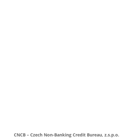
24 let (13 %).
BRKI, NRKI: Dynamika
Stáhnout
zadlužování Čechů
zpomalila. Celkový dluh
meziročně vzrostl pouze o
10 %. Ohrožený dluh z úvěrů
na bydlení opět klesl
1 soubor(y)
208.44 KB
CNCB – Czech Non-Banking Credit Bureau, z.s.p.o.