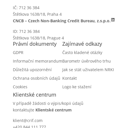
IČ: 712 36 384
Štětkova 1638/18, Praha 4
LinkedI
CNCB – Czech Non-Banking Credit Bureau, z.s.p.o.
ID: 712 36 384
Štětkova 1638/18, Prague 4
Právní dokumenty
Zajímavé odkazy
GDPR
Často kladené otázky
Informační memorandum
Barometr úvěrového trhu
Důležitá upozornění
Jak se stát uživatelem NRKI
Ochrana osobních údajů
Kontakt
Cookies
Logo ke stažení
Klientské centrum
V případě žádosti o výpis/kopii údajů
kontaktujte
Klientské centrum
klient@crif.com
+420 844 111 777