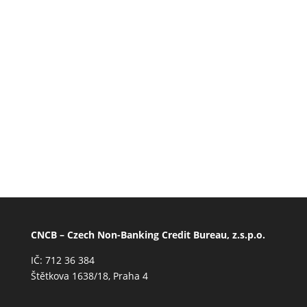
Nebankovním registru. Zabývá se problematikou
dluhu v jednotlivých krajích České republiky a
aktuální data porovnává vždy se stejným obdobím
roku předešlého. Na základě těchto dat lze dobře
sledovat vývoj zadlužení obyvatelstva v České
republice.
CNCB – Czech Non-Banking Credit Bureau, z.s.p.o.
IČ: 712 36 384
Štětkova 1638/18, Praha 4