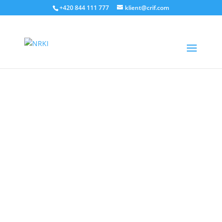
+420 844 111 777
klient@crif.com
Objem dluhu obyvatel evidovaný v Bankovním
a Nebankovním registru klientských informací
dosáhl na konci prvního čtvrtletí letošního roku
výše 4,22 bilionu Kč Objem nespláceného