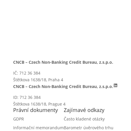
1 soubor(y)
403.09 KB
CNCB – Czech Non-Banking Credit Bureau, z.s.p.o.
IČ: 712 36 384
Štětkova 1638/18, Praha 4
LinkedI
CNCB – Czech Non-Banking Credit Bureau, z.s.p.o.
ID: 712 36 384
Štětkova 1638/18, Prague 4
Právní dokumenty
Zajímavé odkazy
GDPR
Často kladené otázky
Informační memorandum
Barometr úvěrového trhu