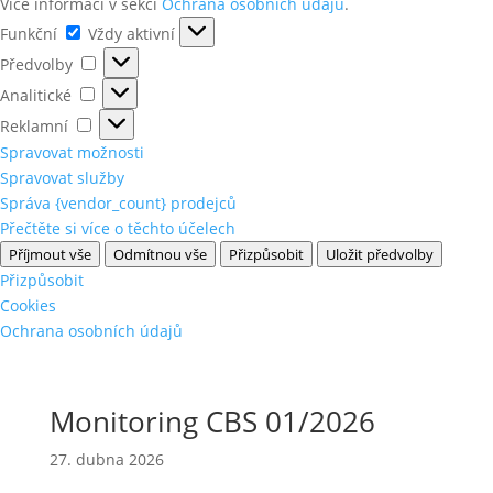
Více informací v sekci
Ochrana osobních údajů
.
Funkční
Funkční
Vždy aktivní
Předvolby
Předvolby
Analitické
Analitické
Reklamní
Reklamní
Spravovat možnosti
Spravovat služby
Správa {vendor_count} prodejců
Přečtěte si více o těchto účelech
Příjmout vše
Odmítnou vše
Přizpůsobit
Uložit předvolby
Přizpůsobit
Cookies
Ochrana osobních údajů
Monitoring CBS 01/2026
27. dubna 2026