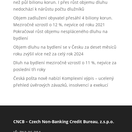
než půl bilionu korun. I přes růst objemu dluhu
nedochází k nárůstu počtu dlužníků
Objem zadlužení obyvatel přesáhl 4 biliony korun.
Meziročně vzrostl o 12 %, nejvíce od roku 2021
Pokračoval růst objemu nespláceného dluhu na
bydlení
Objem dluhu na bydlení se v Česku za deset měsíců
roku zvýšil více než za celý rok 2024
Dluh na bydlení meziročně vzrostl o 11 %, nejvíce za
poslední tři roky
Česká pošta nově nabízí Komplexní výpis – ucelený
přehled úvěrových závazků, insolvencí a exekucí
CNCB – Czech Non-Banking Credit Bureau, z.s.p.o.