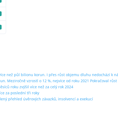
ce než půl bilionu korun. I přes růst objemu dluhu nedochází k n
run. Meziročně vzrostl o 12 %, nejvíce od roku 2021 Pokračoval rů
íců roku zvýšil více než za celý rok 2024
ce za poslední tři roky
lený přehled úvěrových závazků, insolvencí a exekucí