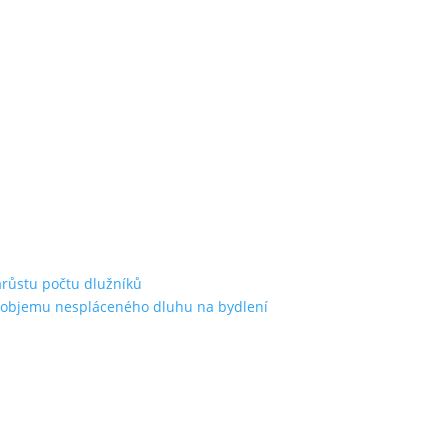
árůstu počtu dlužníků
st objemu nespláceného dluhu na bydlení