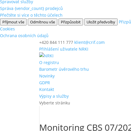
Spravovat služby
Správa {vendor_count} prodejců
Přečtěte si více o těchto účelech
Přizpů
Příjmout vše
Odmítnou vše
Přizpůsobit
Uložit předvolby
Cookies
Ochrana osobních údajů
+420 844 111 777
klient@crif.com
Přihlášení uživatele NRKI
O registru
Barometr úvěrového trhu
Novinky
GDPR
Kontakt
Výpisy a služby
Vyberte stránku
Monitoring CBS 07/20