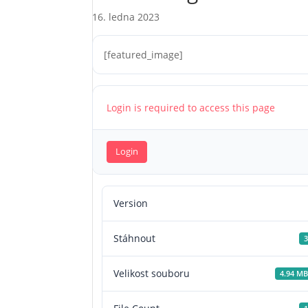
16. ledna 2023
[featured_image]
Login is required to access this page
Login
Version
Stáhnout
3
Velikost souboru
4.94 MB