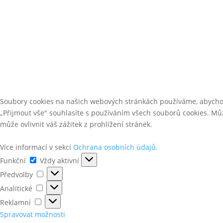
Soubory cookies na našich webových stránkách používáme, abychom
„Přijmout vše" souhlasíte s používáním všech souborů cookies. Může
může ovlivnit váš zážitek z prohlížení stránek.
Více informací v sekci
Ochrana osobních údajů
.
Funkční
Funkční
Vždy aktivní
Předvolby
Předvolby
Analitické
Analitické
Reklamní
Reklamní
Spravovat možnosti