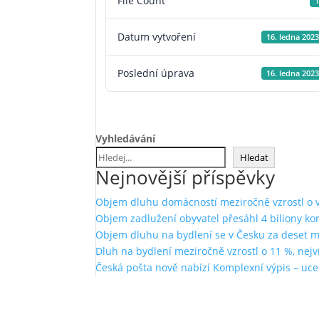
File Count
1
Datum vytvoření
16. ledna 2023
Poslední úprava
16. ledna 2023
Vyhledávání
Hledat
Nejnovější příspěvky
Objem dluhu domácností meziročně vzrostl o ví
Objem zadlužení obyvatel přesáhl 4 biliony ko
Objem dluhu na bydlení se v Česku za deset měs
Dluh na bydlení meziročně vzrostl o 11 %, nejví
Česká pošta nově nabízí Komplexní výpis – uce