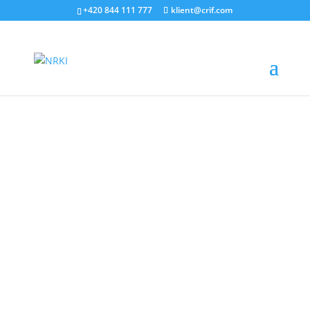
+420 844 111 777
klient@crif.com
Objem ohroženého dluhu se meziročně zvýšil, a
to o 18 %
Dluh obchodních společností u nebankovních
finančních institucí na konci roku 2017 činil 145,4
miliardy korun a meziročně se tak zvýšil o 15 %.
Průměrná výše dluhu na jednu společnost činila 2,18
milionu korun a určitou formu dluhu mělo u
nebankovních finančních institucí 66 714 firem.