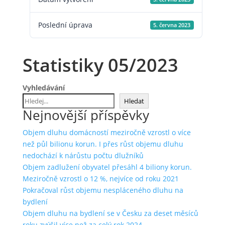
Poslední úprava
5. června 2023
Statistiky 05/2023
Vyhledávání
Hledat
Nejnovější příspěvky
Objem dluhu domácností meziročně vzrostl o více
než půl bilionu korun. I přes růst objemu dluhu
nedochází k nárůstu počtu dlužníků
Objem zadlužení obyvatel přesáhl 4 biliony korun.
Meziročně vzrostl o 12 %, nejvíce od roku 2021
Pokračoval růst objemu nespláceného dluhu na
bydlení
Objem dluhu na bydlení se v Česku za deset měsíců
roku zvýšil více než za celý rok 2024