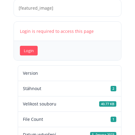
[featured_image]
Login is required to access this page
Login
Version
Stáhnout
2
Velikost souboru
40.77 KB
File Count
1
Datum vytvoření
5. června 2023