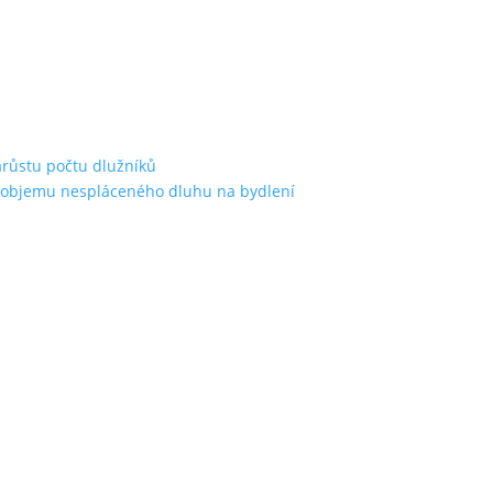
árůstu počtu dlužníků
st objemu nespláceného dluhu na bydlení