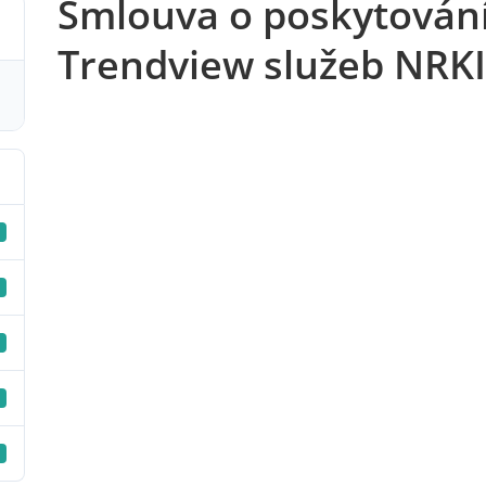
Smlouva o poskytován
Trendview služeb NRK