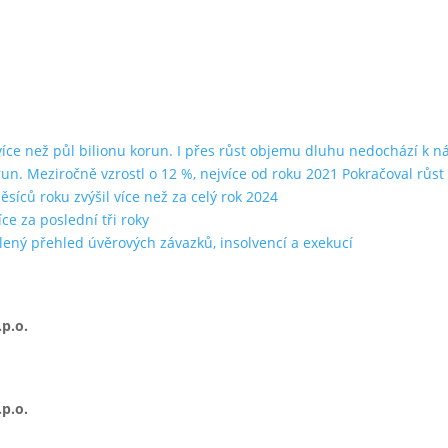
ce než půl bilionu korun. I přes růst objemu dluhu nedochází k n
run. Meziročně vzrostl o 12 %, nejvíce od roku 2021 Pokračoval rů
íců roku zvýšil více než za celý rok 2024
ce za poslední tři roky
lený přehled úvěrových závazků, insolvencí a exekucí
p.o.
p.o.