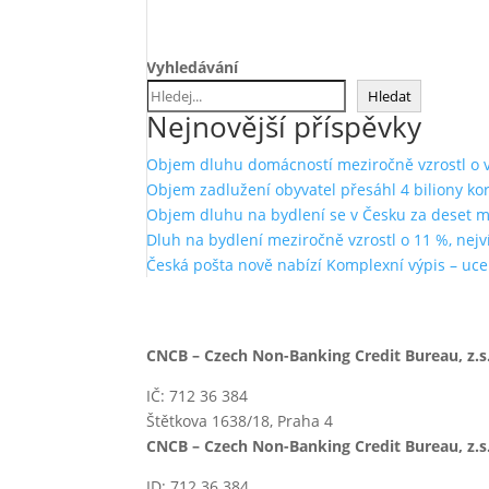
Vyhledávání
Hledat
Nejnovější příspěvky
Objem dluhu domácností meziročně vzrostl o ví
Objem zadlužení obyvatel přesáhl 4 biliony ko
Objem dluhu na bydlení se v Česku za deset měs
Dluh na bydlení meziročně vzrostl o 11 %, nejví
Česká pošta nově nabízí Komplexní výpis – uce
CNCB – Czech Non-Banking Credit Bureau, z.s.
IČ: 712 36 384
Štětkova 1638/18, Praha 4
CNCB – Czech Non-Banking Credit Bureau, z.s.
ID: 712 36 384