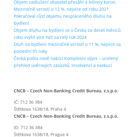
Objem zadlužení obyvatel přesáhl 4 biliony korun.
Meziročně vzrostl o 12 %, nejvíce od roku 2021
Pokračoval růst objemu nespláceného dluhu na
bydlení
Objem dluhu na bydlení se v Česku za deset měsíců
roku zvýšil více než za celý rok 2024
Dluh na bydlení meziročně vzrostl o 11 %, nejvíce za
poslední tři roky
Česká pošta nově nabízí Komplexní výpis – ucelený
přehled úvěrových závazků, insolvencí a exekucí
CNCB – Czech Non-Banking Credit Bureau, z.s.p.o.
IČ: 712 36 384
Štětkova 1638/18, Praha 4
CNCB – Czech Non-Banking Credit Bureau, z.s.p.o.
ID: 712 36 384
Štětkova 1638/18, Prague 4