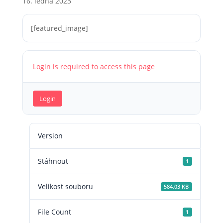
16. ledna 2023
[featured_image]
Login is required to access this page
Login
Version
Stáhnout
1
Velikost souboru
584.03 KB
File Count
1