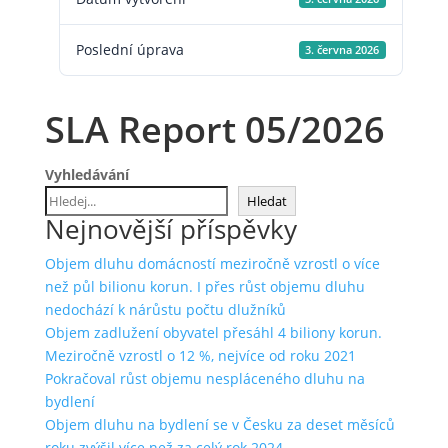
Poslední úprava
3. června 2026
SLA Report 05/2026
Vyhledávání
Hledat
Nejnovější příspěvky
Objem dluhu domácností meziročně vzrostl o více
než půl bilionu korun. I přes růst objemu dluhu
nedochází k nárůstu počtu dlužníků
Objem zadlužení obyvatel přesáhl 4 biliony korun.
Meziročně vzrostl o 12 %, nejvíce od roku 2021
Pokračoval růst objemu nespláceného dluhu na
bydlení
Objem dluhu na bydlení se v Česku za deset měsíců
roku zvýšil více než za celý rok 2024