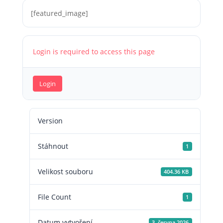
[featured_image]
Login is required to access this page
Login
Version
Stáhnout
1
Velikost souboru
404.36 KB
File Count
1
Datum vytvoření
3. června 2026