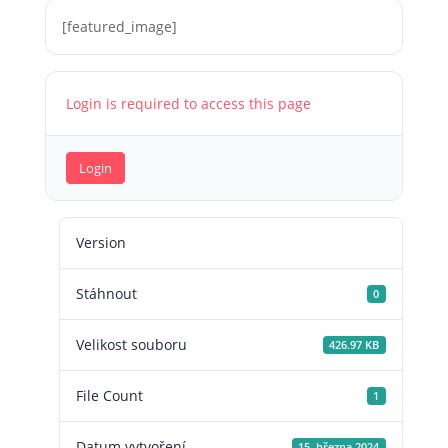
[featured_image]
Login is required to access this page
Login
Version
Stáhnout
0
Velikost souboru
426.97 KB
File Count
1
Datum vytvoření
15. března 2024