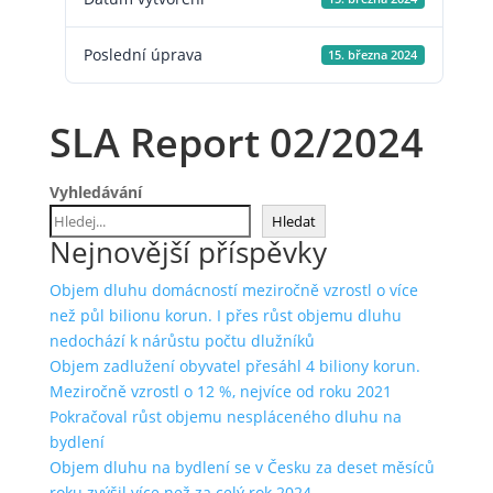
Poslední úprava
15. března 2024
SLA Report 02/2024
Vyhledávání
Hledat
Nejnovější příspěvky
Objem dluhu domácností meziročně vzrostl o více
než půl bilionu korun. I přes růst objemu dluhu
nedochází k nárůstu počtu dlužníků
Objem zadlužení obyvatel přesáhl 4 biliony korun.
Meziročně vzrostl o 12 %, nejvíce od roku 2021
Pokračoval růst objemu nespláceného dluhu na
bydlení
Objem dluhu na bydlení se v Česku za deset měsíců
roku zvýšil více než za celý rok 2024