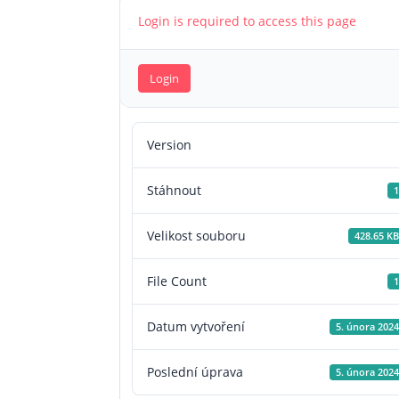
Login is required to access this page
Login
Version
Stáhnout
1
Velikost souboru
428.65 KB
File Count
1
Datum vytvoření
5. února 2024
Poslední úprava
5. února 2024