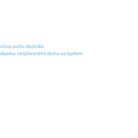
árůstu počtu dlužníků
st objemu nespláceného dluhu na bydlení