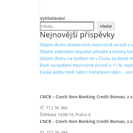
Vyhledávání
Hledat
Nejnovější příspěvky
Objem dluhu domácností meziročně vzrostl o ví
Objem zadlužení obyvatel přesáhl 4 biliony ko
Objem dluhu na bydlení se v Česku za deset měs
Dluh na bydlení meziročně vzrostl o 11 %, nejví
Česká pošta nově nabízí Komplexní výpis – uce
CNCB – Czech Non-Banking Credit Bureau, z.s.
IČ: 712 36 384
Štětkova 1638/18, Praha 4
CNCB – Czech Non-Banking Credit Bureau, z.s.
ID: 712 36 384