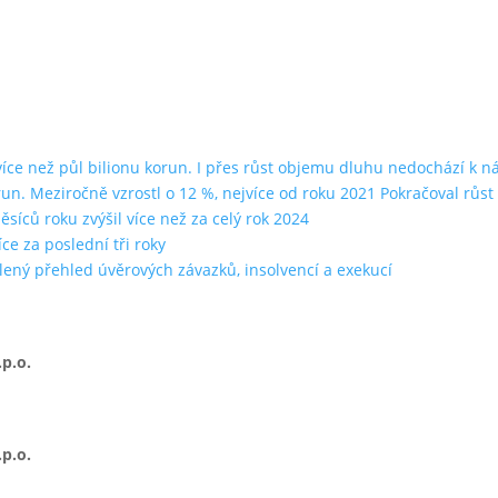
ce než půl bilionu korun. I přes růst objemu dluhu nedochází k n
run. Meziročně vzrostl o 12 %, nejvíce od roku 2021 Pokračoval rů
íců roku zvýšil více než za celý rok 2024
ce za poslední tři roky
lený přehled úvěrových závazků, insolvencí a exekucí
p.o.
p.o.