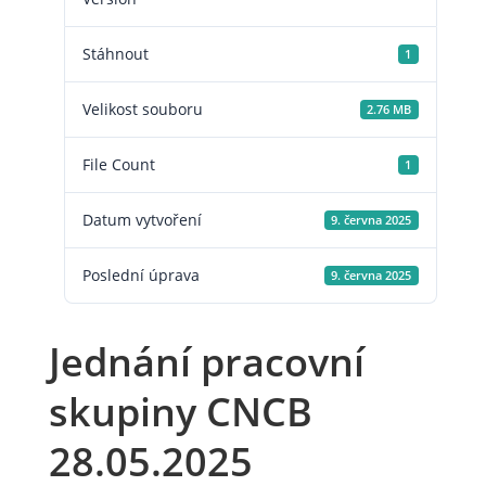
Stáhnout
1
Velikost souboru
2.76 MB
File Count
1
Datum vytvoření
9. června 2025
Poslední úprava
9. června 2025
Jednání pracovní
skupiny CNCB
28.05.2025