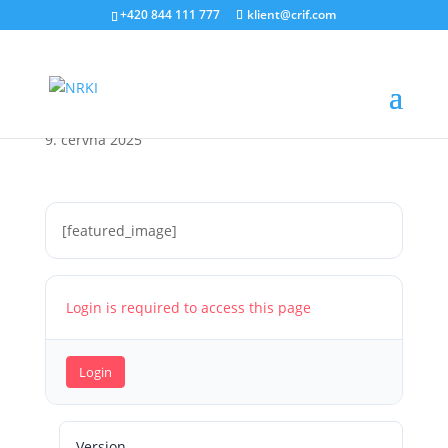
+420 844 111 777
klient@crif.com
Jednání pracovní skupiny
CNCB 28.05.2025
9. června 2025
[featured_image]
Login is required to access this page
Login
Version