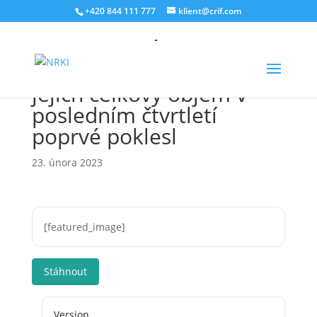
+420 844 111 777
klient@crif.com
BRKI, NRKI: Úvěry na
bydlení loni zamrzly,
jejich celkový objem v
posledním čtvrtletí
poprvé poklesl
23. února 2023
[featured_image]
Stáhnout
Version