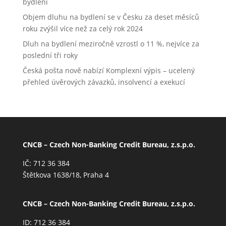
bydlení
Objem dluhu na bydlení se v Česku za deset měsíců
roku zvýšil více než za celý rok 2024
Dluh na bydlení meziročně vzrostl o 11 %, nejvíce za
poslední tři roky
Česká pošta nově nabízí Komplexní výpis – ucelený
přehled úvěrových závazků, insolvencí a exekucí
CNCB – Czech Non-Banking Credit Bureau, z.s.p.o.
IČ: 712 36 384
Štětkova 1638/18, Praha 4
CNCB – Czech Non-Banking Credit Bureau, z.s.p.o.
ID: 712 36 384