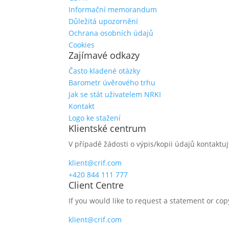
Informační memorandum
Důležitá upozornění
Ochrana osobních údajů
Cookies
Zajímavé odkazy
Často kladené otázky
Barometr úvěrového trhu
Jak se stát uživatelem NRKI
Kontakt
Logo ke stažení
Klientské centrum
V případě žádosti o výpis/kopii údajů kontaktuj
klient@crif.com
+420 844 111 777
Client Centre
If you would like to request a statement or cop
klient@crif.com