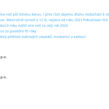
ce než půl bilionu korun. I přes růst objemu dluhu nedochází k n
run. Meziročně vzrostl o 12 %, nejvíce od roku 2021 Pokračoval rů
íců roku zvýšil více než za celý rok 2024
ce za poslední tři roky
lený přehled úvěrových závazků, insolvencí a exekucí
p.o.
p.o.