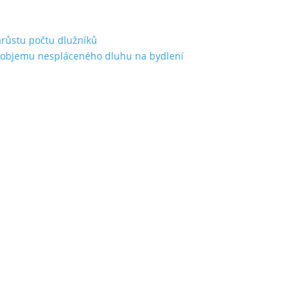
árůstu počtu dlužníků
st objemu nespláceného dluhu na bydlení