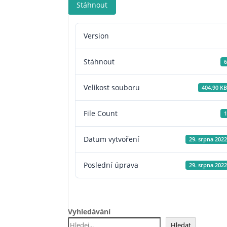
Stáhnout
Version
Stáhnout
6
Velikost souboru
404.90 KB
File Count
1
Datum vytvoření
29. srpna 2022
Poslední úprava
29. srpna 2022
Vyhledávání
Hledat