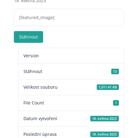
18. května 2023
[featured_image]
Stáhnout
Version
Stáhnout
13
Velikost souboru
1,011.41 KB
File Count
1
Datum vytvoření
18. května 2023
Poslední úprava
18. května 2023