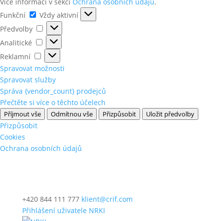
Více informací v sekci
Ochrana osobních údajů
.
Funkční
Funkční
Vždy aktivní
Předvolby
Předvolby
Analitické
Analitické
Reklamní
Reklamní
Spravovat možnosti
Spravovat služby
Správa {vendor_count} prodejců
Přečtěte si více o těchto účelech
Příjmout vše
Odmítnou vše
Přizpůsobit
Uložit předvolby
Přizpůsobit
Cookies
Ochrana osobních údajů
+420 844 111 777
klient@crif.com
Přihlášení uživatele NRKI