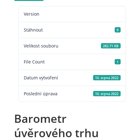
Version
Stáhnout
9
Velikost souboru
282.71 KB
File Count
1
Datum vytvoření
10. srpna 2022
Poslední úprava
10. srpna 2022
Barometr
úvěrového trhu