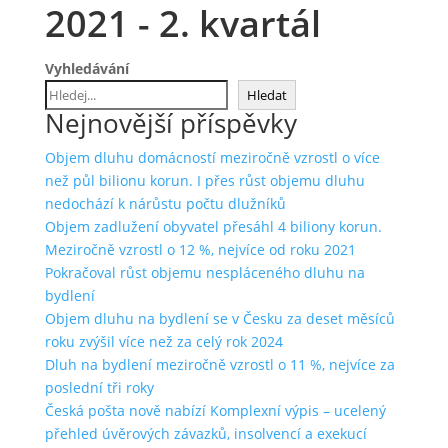
2021 - 2. kvartál
Vyhledávání
Hledat
Nejnovější příspěvky
Objem dluhu domácností meziročně vzrostl o více
než půl bilionu korun. I přes růst objemu dluhu
nedochází k nárůstu počtu dlužníků
Objem zadlužení obyvatel přesáhl 4 biliony korun.
Meziročně vzrostl o 12 %, nejvíce od roku 2021
Pokračoval růst objemu nespláceného dluhu na
bydlení
Objem dluhu na bydlení se v Česku za deset měsíců
roku zvýšil více než za celý rok 2024
Dluh na bydlení meziročně vzrostl o 11 %, nejvíce za
poslední tři roky
Česká pošta nově nabízí Komplexní výpis – ucelený
přehled úvěrových závazků, insolvencí a exekucí